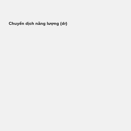
Bỏ
qua
nội
Chuyển dịch năng lượng (dr)
dung